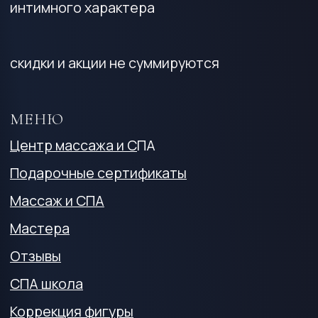
ИНФОРМАЦИЯ
Политика конфиденциальности
Противопоказания
Оферта на оказание СПА-услуг
«Спакотики»
Реквизиты
КОНТАКТЫ
Калининград -
+7 (4012) 522-025
Адреса:
ул. Гагарина 13
Московский пр., 14б
Зеленоградск ул. Гагарина, 85а
+7 (906) 237‒50‒67
info.spakotiki@gmail.com
© 2022-2024 СПАКОТИКИ