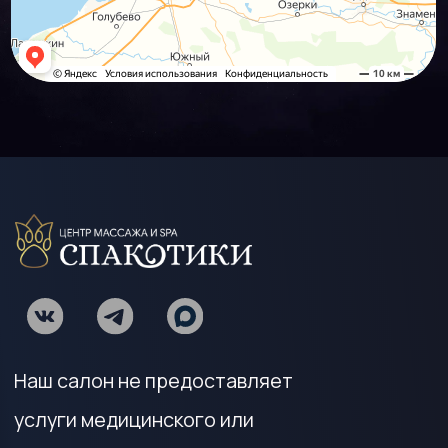
Наш салон не предоставляет
услуги медицинского или
интимного характера
скидки и акции не суммируются
МЕНЮ
Центр массажа и С
ПА
Подарочные сертификаты
Массаж и СПА
Мастера
Отзывы
СПА школа
Коррекция фигуры
Контакты