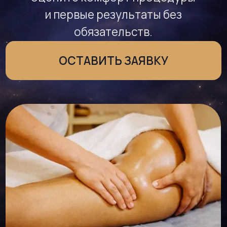
Коррекция фигуры
Контакты
ИНФОРМАЦИЯ
Политика конфиденциальности
Противопоказания
Оферта на оказание СПА-услуг
«Спакотики»
Реквизиты
КОНТАКТЫ
Калининград -
+7 (4012) 522-025
Адреса:
ул. Гагарина 13
Московский пр., 14б
Зеленоградск ул. Гагарина, 85а