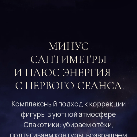
фигуры в уютной атмосфере
Спакотики: убираем отёки,
подтягиваем контуры, возвращаем
лёгкость
Глубокое очищение и вывод
лишней жидкости
Борьба с жировыми
отложениями и целлюлитом
Восстановление упругости
и тонуса кожи
Закрепление результата
и формирование привычек