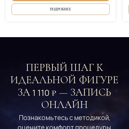
ПОДРОБНЕЕ
Наш салон не предоставляет
услуги медицинского или
интимного характера
скидки и акции не суммируются
МЕНЮ
Центр массажа и С
ПА
Подарочные сертификаты
Массаж и СПА
Мастера
Отзывы
СПА школа